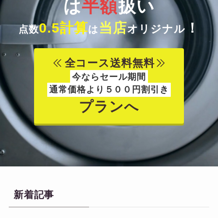
は
半額
扱い
0.5計算
当店
！
オリジナル
点数
は
全コース送料無料
今ならセール期間
通常価格より５００円割引き
プラン
へ
新着記事