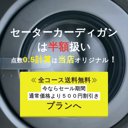
セーターカーディガン
は
半額
扱い
0.5計算
当店
！
オリジナル
点数
は
全コース送料無料
今ならセール期間
通常価格より５００円割引き
プラン
へ